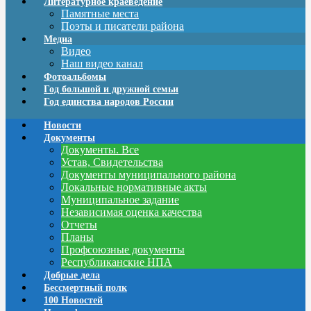
Литературное краеведение
Памятные места
Поэты и писатели района
Медиа
Видео
Наш видео канал
Фотоальбомы
Год большой и дружной семьи
Год единства народов России
Новости
Документы
Документы. Все
Устав, Свидетельства
Документы муниципального района
Локальные нормативные акты
Муниципальное задание
Независимая оценка качества
Отчеты
Планы
Профсоюзные документы
Республиканские НПА
Добрые дела
Бессмертный полк
100 Новостей