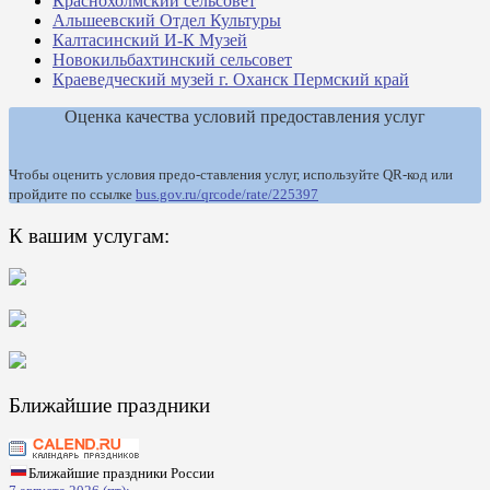
Краснохолмский сельсовет
Альшеевский Отдел Культуры
Калтасинский И-К Музей
Новокильбахтинский сельсовет
Краеведческий музей г. Оханск Пермский край
Оценка качества условий предоставления услуг
Чтобы оценить условия предо-ставления услуг, используйте QR-код или
пройдите по ссылке
bus.gov.ru/qrcode/rate/225397
К вашим услугам:
Ближайшие праздники
Ближайшие праздники России