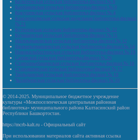
Кельтеевская сельская библиотека-филиал № 8
Киебаковская сельская библиотека-филиал № 9
Кокушевская сельская библиотека-филиал № 4
Краснохолмская сельская модельная библиотека-филиал
№ 21
Кутеремская сельская библиотека-филиал № 22
Кучашевская сельская библиотека-филиал № 11
Малокачаковская сельская библиотека-филиал № 12
Нижнекачмашевская сельская библиотека-филиал № 14
Новокильбахтинская сельская библиотека-филиал № 19
Сазовская сельская библиотека-филиал № 20
Староорьебашевская сельская библиотека-филиал № 16
Старояшевская сельская библиотека-филиал № 17
Тюльдинская сельская библиотека-филиал № 18
Чилибеевская сельская библиотека-филиал № 10
© 2014-2025. Муниципальное бюджетное учреждение
культуры «Межпоселенческая центральная районная
библиотека» муниципального района Калтасинский район
Республики Башкортостан.
https://mcrb-kalt.ru - Официальный сайт
При использовании материалов сайта активная ссылка