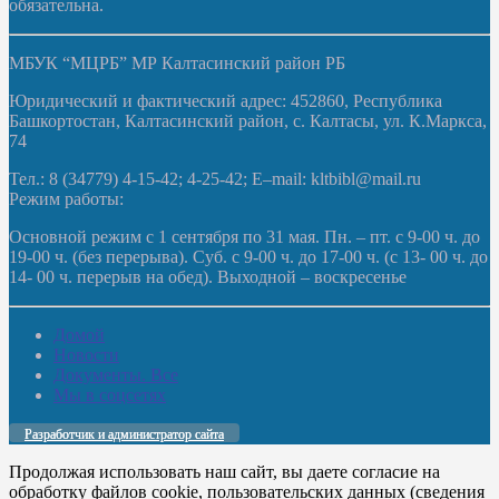
обязательна.
МБУК “МЦРБ” МР Калтасинский район РБ
Юридический и фактический адрес: 452860, Республика
Башкортостан, Калтасинский район, с. Калтасы, ул. К.Маркса,
74
Тел.: 8 (34779) 4-15-42; 4-25-42; E–mail: kltbibl@mail.ru
Режим работы:
Основной режим с 1 сентября по 31 мая. Пн. – пт. с 9-00 ч. до
19-00 ч. (без перерыва). Суб. с 9-00 ч. до 17-00 ч. (с 13- 00 ч. до
14- 00 ч. перерыв на обед). Выходной – воскресенье
Домой
Новости
Документы. Все
Мы в соцсетях
Разработчик и администратор сайта
Продолжая использовать наш сайт, вы даете согласие на
обработку файлов cookie, пользовательских данных (сведения