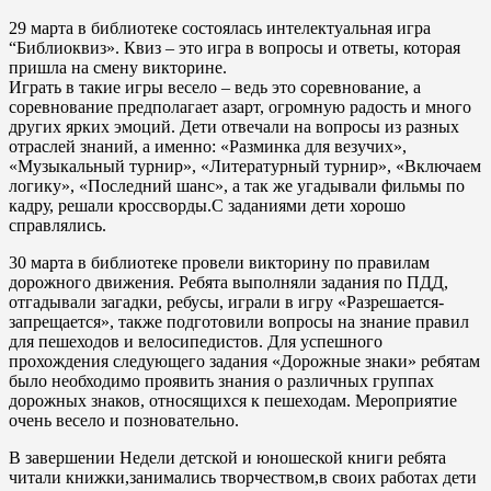
29 марта в библиотеке состоялась интелектуальная игра
“Библиоквиз». Квиз – это игра в вопросы и ответы, которая
пришла на смену викторине.
Играть в такие игры весело – ведь это соревнование, а
соревнование предполагает азарт, огромную радость и много
других ярких эмоций. Дети отвечали на вопросы из разных
отраслей знаний, а именно: «Разминка для везучих»,
«Музыкальный турнир», «Литературный турнир», «Включаем
логику», «Последний шанс», а так же угадывали фильмы по
кадру, решали кроссворды.С заданиями дети хорошо
справлялись.
30 марта в библиотеке провели викторину по правилам
дорожного движения. Ребята выполняли задания по ПДД,
отгадывали загадки, ребусы, играли в игру «Разрешается-
запрещается», также подготовили вопросы на знание правил
для пешеходов и велосипедистов. Для успешного
прохождения следующего задания «Дорожные знаки» ребятам
было необходимо проявить знания о различных группах
дорожных знаков, относящихся к пешеходам. Мероприятие
очень весело и позновательно.
В завершении Недели детской и юношеской книги ребята
читали книжки,занимались творчеством,в своих работах дети