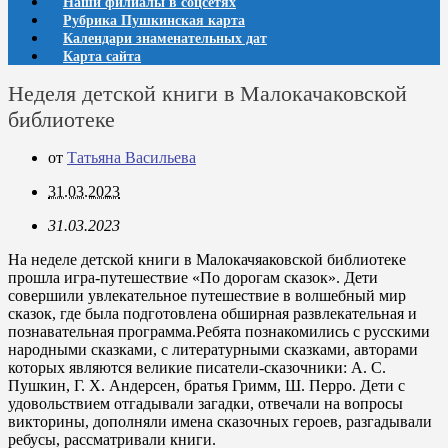
Наши филиалы в соцсетях
Рубрика Пушкинская карта
Календари знаменательных дат
Карта сайта
Неделя детской книги в Малокачаковской
библиотеке
от
Татьяна Васильева
31.03.2023
31.03.2023
На неделе детской книги в Малокачяаковской библиотеке
прошла игра-путешествие «По дорогам сказок». Дети
совершили увлекательное путешествие в волшебный мир
сказок, где была подготовлена обширная развлекательная и
познавательная программа.Ребята познакомились с русскими
народными сказками, с литературными сказками, авторами
которых являются великие писатели-сказочники: А. С.
Пушкин, Г. Х. Андерсен, братья Гримм, Ш. Перро. Дети с
удовольствием отгадывали загадки, отвечали на вопросы
викторины, дополняли имена сказочных героев, разгадывали
ребусы, рассматривали книги.