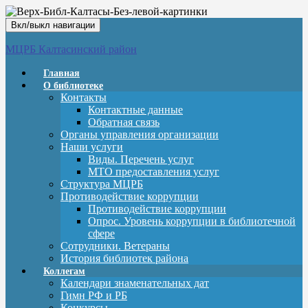
Вкл/выкл навигации
МЦРБ Калтасинский район
Главная
О библиотеке
Контакты
Контактные данные
Обратная связь
Органы управления организации
Наши услуги
Виды. Перечень услуг
МТО предоставления услуг
Структура МЦРБ
Противодействие коррупции
Противодействие коррупции
Опрос. Уровень коррупции в библиотечной
сфере
Сотрудники. Ветераны
История библиотек района
Коллегам
Календари знаменательных дат
Гимн РФ и РБ
Конкурсы