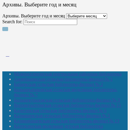
Архивы. Выберите год и месяц
Архивы. Выберите год и месяц
Search for:
Межпоселенческая центральная районная библиотека
Амзибашевская сельская библиотека-филиал № 1
Бабаевская сельская библиотека-филиал № 2
Большекачаковская сельская модельная библиотека-
филиал № 7
Большекуразовская сельская библиотека-филиал № 3
Верхнетыхтемская сельская библиотека-филиал № 15
Калегинская сельская библиотека-филиал № 6
Калмашевская сельская библиотека-филиал № 5
Калмиябашевская сельская библиотека-филиал № 13
Калтасинская модельная детская библиотека