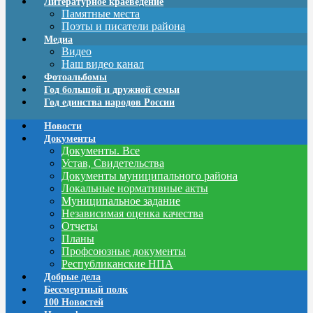
Литературное краеведение
Памятные места
Поэты и писатели района
Медиа
Видео
Наш видео канал
Фотоальбомы
Год большой и дружной семьи
Год единства народов России
Новости
Документы
Документы. Все
Устав, Свидетельства
Документы муниципального района
Локальные нормативные акты
Муниципальное задание
Независимая оценка качества
Отчеты
Планы
Профсоюзные документы
Республиканские НПА
Добрые дела
Бессмертный полк
100 Новостей