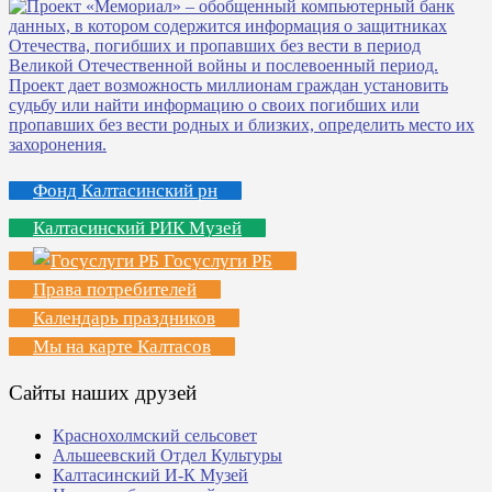
Фонд Калтасинский рн
Калтасинский РИК Музей
Госуслуги РБ
Права потребителей
Календарь праздников
Мы на карте Калтасов
Сайты наших друзей
Краснохолмский сельсовет
Альшеевский Отдел Культуры
Калтасинский И-К Музей