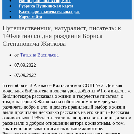
Наши филиалы в соцсетях
Рубрика Пушкинская карта
Календари знаменательных дат
Карта сайта
Путешественник, натуралист, писатель: к
140-летию со дня рождения Бориса
Степановича Житкова
от
Татьяна Васильева
07.09.2022
07.09.2022
5 сентября в 3 А классе Калтасинской СОШ № 2 Детская
модельная библиотека провела урок доброты «Что я видел…».
Библиотекарь рассказала о жизни и творчестве писателя, о
том, как герои Б.Житкова на собственном примере учат
различать добро и зло, и делать правильный выбор в жизни.
Были прочитаны несколько рассказов из его книги «Рассказы
о животных». Ребята ответили на вопросы викторины, а затем
рассказали о добром отношении автора к животным, о том,
как точно описывает писатель каждое животное.
Рассказы писателя написаны доступным языком, поэтому