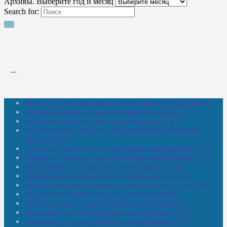
Архивы. Выберите год и месяц
Search for:
Межпоселенческая центральная районная библиотека
Амзибашевская сельская библиотека-филиал № 1
Бабаевская сельская библиотека-филиал № 2
Большекачаковская сельская модельная библиотека-
филиал № 7
Большекуразовская сельская библиотека-филиал № 3
Верхнетыхтемская сельская библиотека-филиал № 15
Калегинская сельская библиотека-филиал № 6
Калмашевская сельская библиотека-филиал № 5
Калмиябашевская сельская библиотека-филиал № 13
Калтасинская модельная детская библиотека
Кельтеевская сельская библиотека-филиал № 8
Киебаковская сельская библиотека-филиал № 9
Кокушевская сельская библиотека-филиал № 4