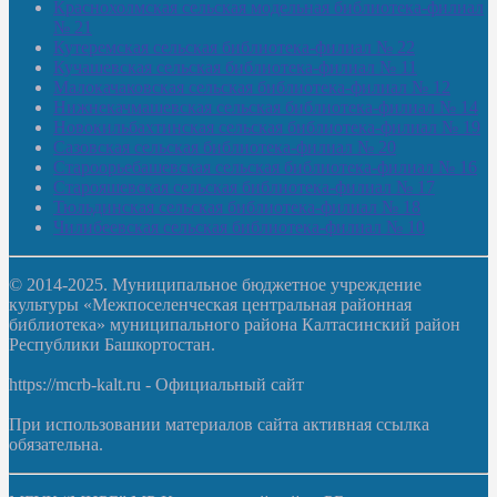
Краснохолмская сельская модельная библиотека-филиал
№ 21
Кутеремская сельская библиотека-филиал № 22
Кучашевская сельская библиотека-филиал № 11
Малокачаковская сельская библиотека-филиал № 12
Нижнекачмашевская сельская библиотека-филиал № 14
Новокильбахтинская сельская библиотека-филиал № 19
Сазовская сельская библиотека-филиал № 20
Староорьебашевская сельская библиотека-филиал № 16
Старояшевская сельская библиотека-филиал № 17
Тюльдинская сельская библиотека-филиал № 18
Чилибеевская сельская библиотека-филиал № 10
© 2014-2025. Муниципальное бюджетное учреждение
культуры «Межпоселенческая центральная районная
библиотека» муниципального района Калтасинский район
Республики Башкортостан.
https://mcrb-kalt.ru - Официальный сайт
При использовании материалов сайта активная ссылка
обязательна.