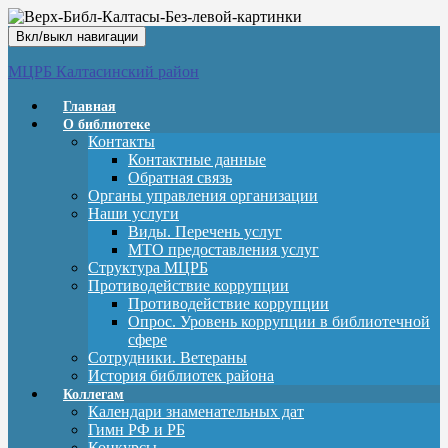
Вкл/выкл навигации
МЦРБ Калтасинский район
Главная
О библиотеке
Контакты
Контактные данные
Обратная связь
Органы управления организации
Наши услуги
Виды. Перечень услуг
МТО предоставления услуг
Структура МЦРБ
Противодействие коррупции
Противодействие коррупции
Опрос. Уровень коррупции в библиотечной
сфере
Сотрудники. Ветераны
История библиотек района
Коллегам
Календари знаменательных дат
Гимн РФ и РБ
Конкурсы