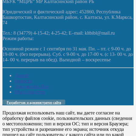
МБУК “МЦРБ” МР Калтасинский район РБ
Юридический и фактический адрес: 452860, Республика
Башкортостан, Калтасинский район, с. Калтасы, ул. К.Маркса,
74
Тел.: 8 (34779) 4-15-42; 4-25-42; E–mail: kltbibl@mail.ru
Режим работы:
Основной режим с 1 сентября по 31 мая. Пн. – пт. с 9-00 ч. до
19-00 ч. (без перерыва). Суб. с 9-00 ч. до 17-00 ч. (с 13- 00 ч. до
14- 00 ч. перерыв на обед). Выходной – воскресенье
Домой
Новости
Документы. Все
Мы в соцсетях
Разработчик и администратор сайта
Продолжая использовать наш сайт, вы даете согласие на
обработку файлов cookie, пользовательских данных (сведения
о местоположении; тип и версия ОС; тип и версия Браузера;
тип устройства и разрешение его экрана; источник откуда
пришел на сайт пользователь; с какого сайта или по какой