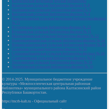
Калтасинская модельная детская библиотека
Кельтеевская сельская библиотека-филиал № 8
Киебаковская сельская библиотека-филиал № 9
Кокушевская сельская библиотека-филиал № 4
Краснохолмская сельская модельная библиотека-филиал
№ 21
Кутеремская сельская библиотека-филиал № 22
Кучашевская сельская библиотека-филиал № 11
Малокачаковская сельская библиотека-филиал № 12
Нижнекачмашевская сельская библиотека-филиал № 14
Новокильбахтинская сельская библиотека-филиал № 19
Сазовская сельская библиотека-филиал № 20
Староорьебашевская сельская библиотека-филиал № 16
Старояшевская сельская библиотека-филиал № 17
Тюльдинская сельская библиотека-филиал № 18
Чилибеевская сельская библиотека-филиал № 10
© 2014-2025. Муниципальное бюджетное учреждение
культуры «Межпоселенческая центральная районная
библиотека» муниципального района Калтасинский район
Республики Башкортостан.
https://mcrb-kalt.ru - Официальный сайт