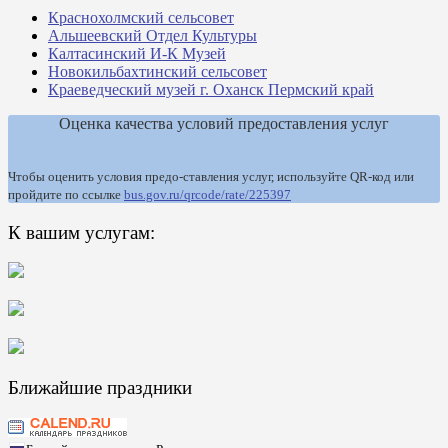
Краснохолмский сельсовет
Альшеевский Отдел Культуры
Калтасинский И-К Музей
Новокильбахтинский сельсовет
Краеведческий музей г. Оханск Пермский край
Оценка качества условий предоставления услуг
Чтобы оценить условия предо-ставления услуг, используйте QR-код или
пройдите по ссылке
bus.gov.ru/qrcode/rate/225397
К вашим услугам:
Ближайшие праздники