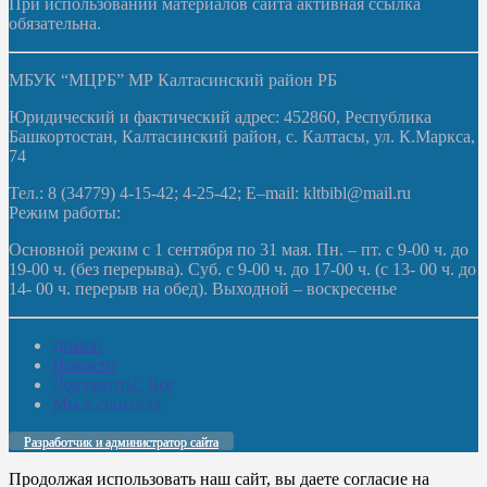
При использовании материалов сайта активная ссылка
обязательна.
МБУК “МЦРБ” МР Калтасинский район РБ
Юридический и фактический адрес: 452860, Республика
Башкортостан, Калтасинский район, с. Калтасы, ул. К.Маркса,
74
Тел.: 8 (34779) 4-15-42; 4-25-42; E–mail: kltbibl@mail.ru
Режим работы:
Основной режим с 1 сентября по 31 мая. Пн. – пт. с 9-00 ч. до
19-00 ч. (без перерыва). Суб. с 9-00 ч. до 17-00 ч. (с 13- 00 ч. до
14- 00 ч. перерыв на обед). Выходной – воскресенье
Домой
Новости
Документы. Все
Мы в соцсетях
Разработчик и администратор сайта
Продолжая использовать наш сайт, вы даете согласие на