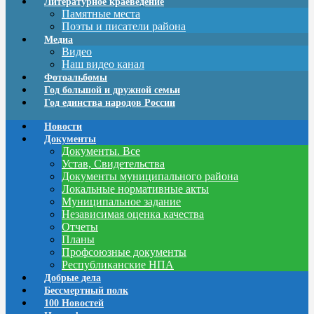
Литературное краеведение
Памятные места
Поэты и писатели района
Медиа
Видео
Наш видео канал
Фотоальбомы
Год большой и дружной семьи
Год единства народов России
Новости
Документы
Документы. Все
Устав, Свидетельства
Документы муниципального района
Локальные нормативные акты
Муниципальное задание
Независимая оценка качества
Отчеты
Планы
Профсоюзные документы
Республиканские НПА
Добрые дела
Бессмертный полк
100 Новостей